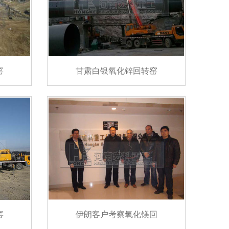
窑
甘肃白银氧化锌回转窑
窑
伊朗客户考察氧化镁回