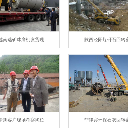
越南选矿球磨机发货现
陕西泾阳煤矸石回转
伊朗客户现场考察陶粒
菲律宾环保石灰回转