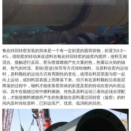
氧化锌回转窑安装的筒体是一个有一定斜度的圆筒状物，斜度为3.5～
4%，借助窑的转动来促进料在氧化锌回转窑的旋窑内搅拌，使料互相
混合、接触进行反应。窑头喷煤燃烧产生大量的热，热量以火焰的辐
射、热气的对流、窑砖(窑皮)传导等方式传给物料。当原料在窑内运动
时，原料颗粒的运动方式有周期性的变化，或埋在料层里面与窑一起
向上运动，或到料层表面上而降落下来。但只有在原料颗粒沿表面层
降落的过程中，物料才能依靠窑筒体的斜度及窑的转动在窑内向前运
动。其中在煅烧过程中燃料燃烧、传热及原料运动三者间必须合理配
合，才能使燃料燃烧所产生的热量能在原料通过回转窑（旋窑）的时
间内及时传给原料，已到达高产、优质、低消耗的目的。