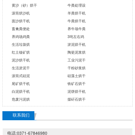
黄沙（砂）烘干
牛粪处理设
滚筒烘沙机
羊粪烘干机
面沙烘干机
牛粪烘干机
畜禽粪便处
养牛场牛粪
养鸡场鸡粪
3吨左右鸡
生活垃圾烘
淤泥烘干机
红土镍矿烘
陶瓷泥浆烘
泥沙烘干机
工业污泥干
生活淤泥干
干粉砂浆烘
滚筒式硅泥
硅藻土烘干
尾矿烘干机
铁矿石烘干
白泥烘干机
泥饼烘干机
危废污泥烘
煤矸石烘干
联系我们
电话:0371-67846980