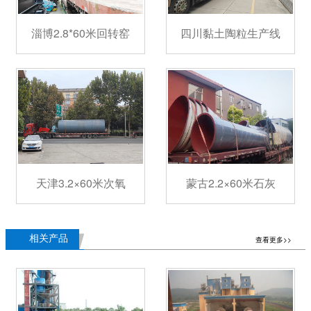
淄博2.8*60米回转窑
四川黏土陶粒生产线
天津3.2×60米次氧
蒙古2.2×60米石灰
相关产品
查看更多>>