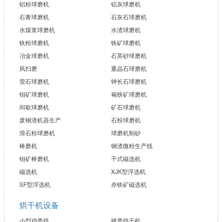
铝粉球磨机
铝灰球磨机
石膏球磨机
石灰石球磨机
水煤浆球磨机
水渣球磨机
铁粉球磨机
铁矿球磨机
冶金球磨机
石英砂球磨机
风扫磨
重晶石球磨机
萤石球磨机
钾长石球磨机
钼矿球磨机
褐铁矿球磨机
间歇球磨机
矿石球磨机
废钢渣机器生产
石粉球磨机
滑石粉球磨机
球磨机制砂
棒磨机
钢渣微粉生产线
钼矿棒磨机
干式磁选机
磁选机
XJK型浮选机
SF型浮选机
赤铁矿磁选机
烘干机设备
小型鸡粪烘
猪粪烘干机