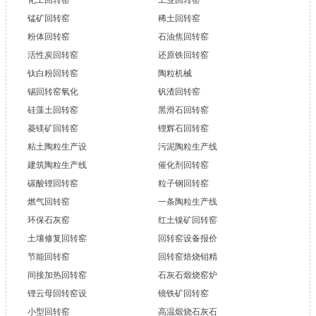
锰矿回转窑
稀土回转窑
粉体回转窑
石油焦回转窑
活性炭回转窑
还原铁回转窑
钛白粉回转窑
陶粒机械
锡回转窑氧化
钒渣回转窑
硅藻土回转窑
黑滑石回转窑
菱镁矿回转窑
锂辉石回转窑
粘土陶粒生产设
污泥陶粒生产线
建筑陶粒生产线
催化剂回转窑
碳酸锂回转窑
粒子钢回转窑
燃气回转窑
一条陶粒生产线
环保石灰窑
红土镍矿回转窑
土壤修复回转窑
回转窑设备报价
节能回转窑
回转窑焙烧钼精
间接加热回转窑
石灰石煅烧窑炉
锂云母回转窑设
镜铁矿回转窑
小型回转窑
高温煅烧石灰石