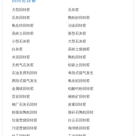
大型回转窑
石灰窑
石灰回转窑
陶粒砂回转窑
氧化锌回转窑
冶金回转窑
高岭土回转窑
新型石灰窑
小型石灰窑
大型石灰窑
白灰窑
高岭土煅烧窑
水泥回转窑
陶粒回转窑
天然气石灰窑
铝矾土回转窑
石油支撑剂回转
单段式煤气发生
两段式煤气发生
氧化铝回转窑
金属镁回转窑
铝酸钙粉回转窑
页岩回转窑
褐铁矿回转窑
钢厂石灰石回转
炭素回转窑
粉煤灰陶粒回转
煤矸石陶粒回转
垃圾焚烧回转窑
白云石回转窑
污泥焚烧回转窑
海绵铁回转窑
化工回转窑
工业回转窑