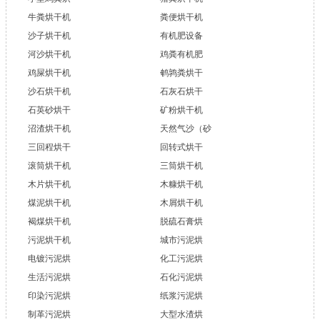
牛粪烘干机
粪便烘干机
沙子烘干机
有机肥设备
河沙烘干机
鸡粪有机肥
鸡屎烘干机
鹌鹑粪烘干
沙石烘干机
石灰石烘干
石英砂烘干
矿粉烘干机
沼渣烘干机
天然气沙（砂
三回程烘干
回转式烘干
滚筒烘干机
三筒烘干机
木片烘干机
木糠烘干机
煤泥烘干机
木屑烘干机
褐煤烘干机
脱硫石膏烘
污泥烘干机
城市污泥烘
电镀污泥烘
化工污泥烘
生活污泥烘
石化污泥烘
印染污泥烘
纸浆污泥烘
制革污泥烘
大型水渣烘