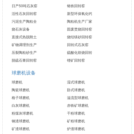
日产50吨石灰窑
铬铁回转窑
活性石灰回转窑
新型环保氧化钙
污泥生产陶粒全
陶粒机生产厂家
烧石灰设备
固废焚烧回转窑
直接式热脱附土
烧结镁砂回转窑
矿物调理剂生产
回转式石灰窑
压裂陶粒砂生产
硫酸化焙烧回转
脱硫石膏回转窑
锂矿回转窑
球磨机设备
球磨机
湿式球磨机
陶瓷球磨机
卧式球磨机
格子球磨机
溢流型球磨机
白灰球磨机
赤铁矿球磨机
粉煤灰球磨机
干粉球磨机
钢渣球磨机
矿粉球磨机
矿渣球磨机
炉渣球磨机