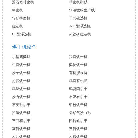
滑石粉球磨机
球磨机制砂
棒磨机
钢渣微粉生产线
钼矿棒磨机
干式磁选机
磁选机
XJK型浮选机
SF型浮选机
赤铁矿磁选机
烘干机设备
小型鸡粪烘
猪粪烘干机
牛粪烘干机
粪便烘干机
沙子烘干机
有机肥设备
河沙烘干机
鸡粪有机肥
鸡屎烘干机
鹌鹑粪烘干
沙石烘干机
石灰石烘干
石英砂烘干
矿粉烘干机
沼渣烘干机
天然气沙（砂
三回程烘干
回转式烘干
滚筒烘干机
三筒烘干机
木片烘干机
木糠烘干机