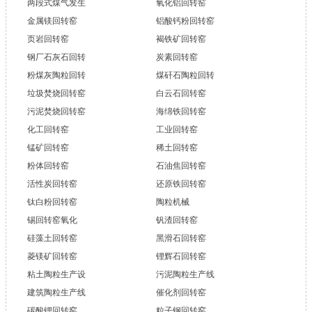
两段式煤气发生
氧化铝回转窑
金属镁回转窑
铝酸钙粉回转窑
页岩回转窑
褐铁矿回转窑
钢厂石灰石回转
炭素回转窑
粉煤灰陶粒回转
煤矸石陶粒回转
垃圾焚烧回转窑
白云石回转窑
污泥焚烧回转窑
海绵铁回转窑
化工回转窑
工业回转窑
锰矿回转窑
稀土回转窑
粉体回转窑
石油焦回转窑
活性炭回转窑
还原铁回转窑
钛白粉回转窑
陶粒机械
锡回转窑氧化
钒渣回转窑
硅藻土回转窑
黑滑石回转窑
菱镁矿回转窑
锂辉石回转窑
粘土陶粒生产设
污泥陶粒生产线
建筑陶粒生产线
催化剂回转窑
碳酸锂回转窑
粒子钢回转窑