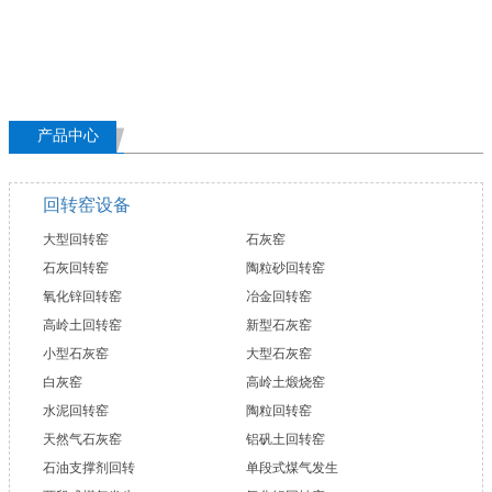
产品中心
回转窑设备
大型回转窑
石灰窑
石灰回转窑
陶粒砂回转窑
氧化锌回转窑
冶金回转窑
高岭土回转窑
新型石灰窑
小型石灰窑
大型石灰窑
白灰窑
高岭土煅烧窑
水泥回转窑
陶粒回转窑
天然气石灰窑
铝矾土回转窑
石油支撑剂回转
单段式煤气发生