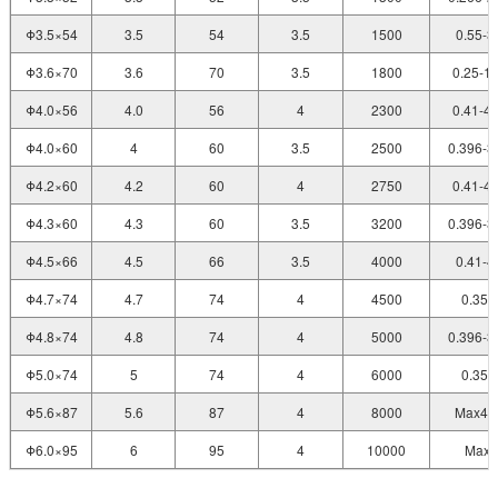
Φ3.5×54
3.5
54
3.5
1500
0.55-3
Φ3.6×70
3.6
70
3.5
1800
0.25-1.
Φ4.0×56
4.0
56
4
2300
0.41-4.
Φ4.0×60
4
60
3.5
2500
0.396-3
Φ4.2×60
4.2
60
4
2750
0.41-4.
Φ4.3×60
4.3
60
3.5
3200
0.396-3
Φ4.5×66
4.5
66
3.5
4000
0.41-4
Φ4.7×74
4.7
74
4
4500
0.35-
Φ4.8×74
4.8
74
4
5000
0.396-3
Φ5.0×74
5
74
4
6000
0.35-
Φ5.6×87
5.6
87
4
8000
Max4.
Φ6.0×95
6
95
4
10000
Max5