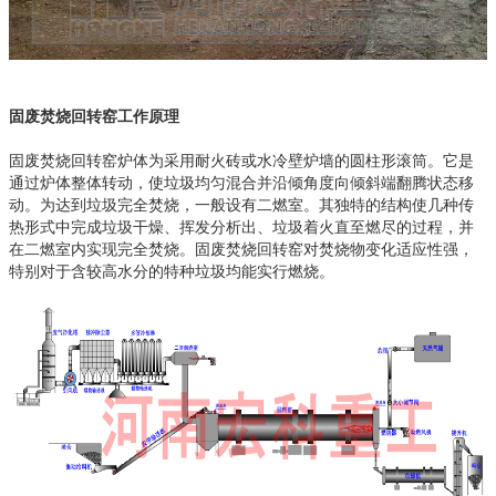
固废焚烧回转窑工作原理
固废焚烧回转窑炉体为采用耐火砖或水冷壁炉墙的圆柱形滚筒。它是
通过炉体整体转动，使垃圾均匀混合并沿倾角度向倾斜端翻腾状态移
动。为达到垃圾完全焚烧，一般设有二燃室。其独特的结构使几种传
热形式中完成垃圾干燥、挥发分析出、垃圾着火直至燃尽的过程，并
在二燃室内实现完全焚烧。固废焚烧回转窑对焚烧物变化适应性强，
特别对于含较高水分的特种垃圾均能实行燃烧。