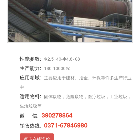
性能参数:
Φ2.5×40-Φ4.8×68
生产能力:
180-10000t/d
应用领域:
主要应用于建材、冶金、环保等许多生产行业
中
适用物料:
固体废物，危险废物，医疗垃圾，工业垃圾，
生活垃圾等
390278864
微 信:
0371-67846980
销售热线:
点击在线询价