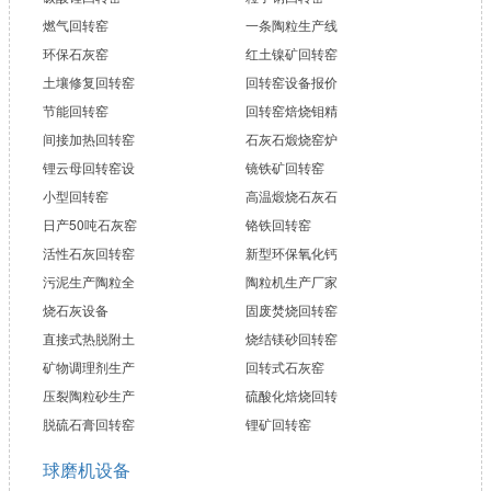
燃气回转窑
一条陶粒生产线
环保石灰窑
红土镍矿回转窑
土壤修复回转窑
回转窑设备报价
节能回转窑
回转窑焙烧钼精
间接加热回转窑
石灰石煅烧窑炉
锂云母回转窑设
镜铁矿回转窑
小型回转窑
高温煅烧石灰石
日产50吨石灰窑
铬铁回转窑
活性石灰回转窑
新型环保氧化钙
污泥生产陶粒全
陶粒机生产厂家
烧石灰设备
固废焚烧回转窑
直接式热脱附土
烧结镁砂回转窑
矿物调理剂生产
回转式石灰窑
压裂陶粒砂生产
硫酸化焙烧回转
脱硫石膏回转窑
锂矿回转窑
球磨机设备