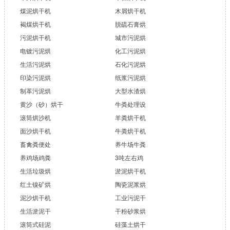
煤泥烘干机
木屑烘干机
褐煤烘干机
脱硫石膏烘
污泥烘干机
城市污泥烘
电镀污泥烘
化工污泥烘
生活污泥烘
石化污泥烘
印染污泥烘
纸浆污泥烘
制革污泥烘
大型水渣烘
黄沙（砂）烘干
牛粪处理设
滚筒烘沙机
羊粪烘干机
面沙烘干机
牛粪烘干机
畜禽粪便处
养牛场牛粪
养鸡场鸡粪
3吨左右鸡
生活垃圾烘
淤泥烘干机
红土镍矿烘
陶瓷泥浆烘
泥沙烘干机
工业污泥干
生活淤泥干
干粉砂浆烘
滚筒式硅泥
硅藻土烘干