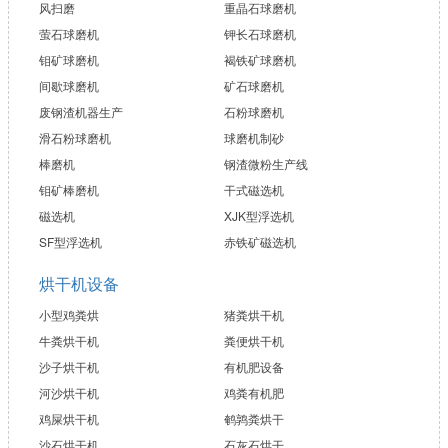
风扫磨
重晶石球磨机
萤石球磨机
钾长石球磨机
钼矿球磨机
褐铁矿球磨机
间歇球磨机
矿石球磨机
废钢渣机器生产
石粉球磨机
滑石粉球磨机
球磨机制砂
棒磨机
钢渣微粉生产线
钼矿棒磨机
干式磁选机
磁选机
XJK型浮选机
SF型浮选机
赤铁矿磁选机
烘干机设备
小型鸡粪烘
猪粪烘干机
牛粪烘干机
粪便烘干机
沙子烘干机
有机肥设备
河沙烘干机
鸡粪有机肥
鸡屎烘干机
鹌鹑粪烘干
沙石烘干机
石灰石烘干