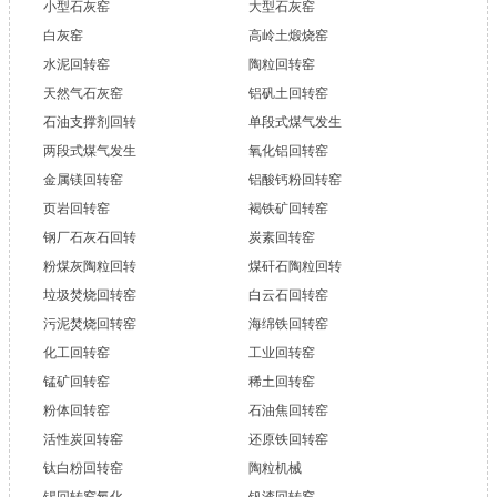
小型石灰窑
大型石灰窑
白灰窑
高岭土煅烧窑
水泥回转窑
陶粒回转窑
天然气石灰窑
铝矾土回转窑
石油支撑剂回转
单段式煤气发生
两段式煤气发生
氧化铝回转窑
金属镁回转窑
铝酸钙粉回转窑
页岩回转窑
褐铁矿回转窑
钢厂石灰石回转
炭素回转窑
粉煤灰陶粒回转
煤矸石陶粒回转
垃圾焚烧回转窑
白云石回转窑
污泥焚烧回转窑
海绵铁回转窑
化工回转窑
工业回转窑
锰矿回转窑
稀土回转窑
粉体回转窑
石油焦回转窑
活性炭回转窑
还原铁回转窑
钛白粉回转窑
陶粒机械
锡回转窑氧化
钒渣回转窑