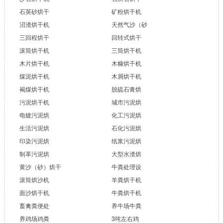
石英砂烘干
矿粉烘干机
沼渣烘干机
天然气沙（砂
三回程烘干
回转式烘干
滚筒烘干机
三筒烘干机
木片烘干机
木糠烘干机
煤泥烘干机
木屑烘干机
褐煤烘干机
脱硫石膏烘
污泥烘干机
城市污泥烘
电镀污泥烘
化工污泥烘
生活污泥烘
石化污泥烘
印染污泥烘
纸浆污泥烘
制革污泥烘
大型水渣烘
黄沙（砂）烘干
牛粪处理设
滚筒烘沙机
羊粪烘干机
面沙烘干机
牛粪烘干机
畜禽粪便处
养牛场牛粪
养鸡场鸡粪
3吨左右鸡