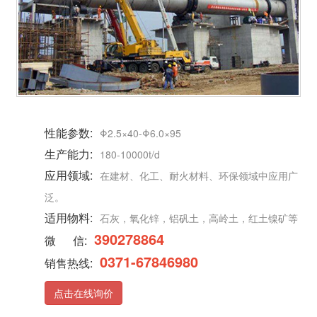
性能参数:
Φ2.5×40-Φ6.0×95
生产能力:
180-10000t/d
应用领域:
在建材、化工、耐火材料、环保领域中应用广
泛。
适用物料:
石灰，氧化锌，铝矾土，高岭土，红土镍矿等
390278864
微 信:
0371-67846980
销售热线:
点击在线询价