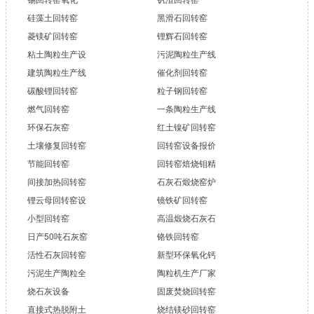
硅藻土回转窑
黑滑石回转窑
菱镁矿回转窑
锂辉石回转窑
粘土陶粒生产设
污泥陶粒生产线
建筑陶粒生产线
催化剂回转窑
碳酸锂回转窑
粒子钢回转窑
燃气回转窑
一条陶粒生产线
环保石灰窑
红土镍矿回转窑
土壤修复回转窑
回转窑设备报价
节能回转窑
回转窑焙烧钼精
间接加热回转窑
石灰石煅烧窑炉
锂云母回转窑设
镜铁矿回转窑
小型回转窑
高温煅烧石灰石
日产50吨石灰窑
铬铁回转窑
活性石灰回转窑
新型环保氧化钙
污泥生产陶粒全
陶粒机生产厂家
烧石灰设备
固废焚烧回转窑
直接式热脱附土
烧结镁砂回转窑