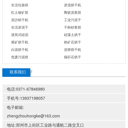
生活垃圾烘
淤泥烘干机
红土镍矿烘
陶瓷泥浆烘
泥沙烘干机
工业污泥干
生活淤泥干
干粉砂浆烘
滚筒式硅泥
硅藻土烘干
尾矿烘干机
铁矿石烘干
白泥烘干机
泥饼烘干机
危废污泥烘
煤矸石烘干
联系我们
电话:0371-67846980
手机号:13937198057
电子邮箱:
zhengzhouhongke@163.com
地址:郑州市上街区工业路与通航二路交叉口